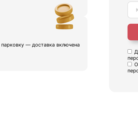
и парковку — доставка включена
Д
пер
О
пер