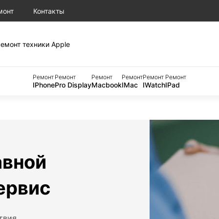
монт
Контакты
емонт техники Apple
Ремонт
Ремонт
Ремонт
Ремонт
Ремонт
Ремонт
IPhone
Pro Display
Macbook
IMac
IWatch
IPad
авной
сервис
ствия