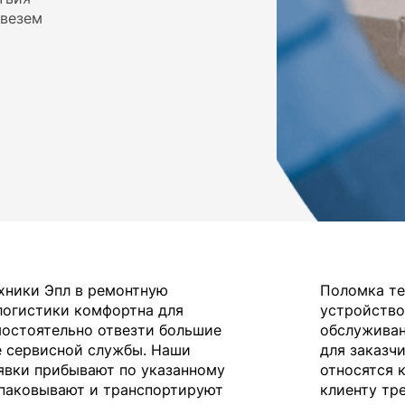
ивезем
ехники Эпл в ремонтную
Поломка те
 логистики комфортна для
устройство
остоятельно отвезти большие
обслуживан
е сервисной службы. Наши
для заказч
аявки прибывают по указанному
относятся 
упаковывают и транспортируют
клиенту тре